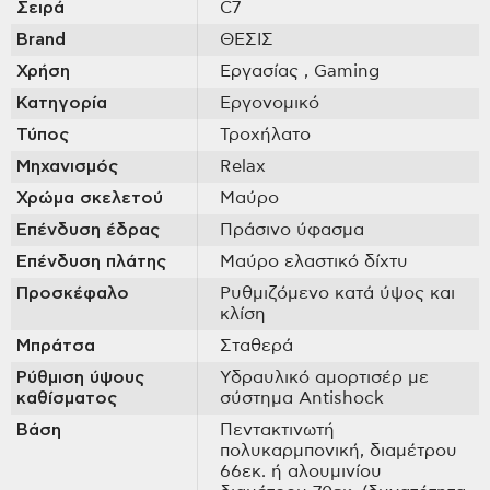
Σειρά
C7
Brand
ΘΕΣΙΣ
Χρήση
Εργασίας
, Gaming
Κατηγορία
Εργονομικό
Τύπος
Τροχήλατο
Μηχανισμός
Relax
Χρώμα σκελετού
Μαύρο
Επένδυση έδρας
Πράσινο ύφασμα
Επένδυση πλάτης
Μαύρο ελαστικό δίχτυ
Προσκέφαλο
Ρυθμιζόμενο κατά ύψος και
κλίση
Μπράτσα
Σταθερά
Ρύθμιση ύψους
Υδραυλικό αμορτισέρ με
καθίσματος
σύστημα Antishock
Βάση
Πεντακτινωτή
πολυκαρμπονική, διαμέτρου
66εκ. ή αλουμινίου