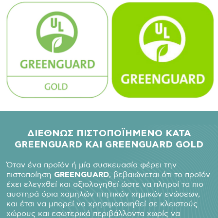
ΔΙΕΘΝΩΣ ΠΙΣΤΟΠΟΪΗΜΕΝΟ ΚΑΤΑ
GREENGUARD
ΚΑΙ GREENGUARD
GOLD
Όταν ένα προϊόν ή μία συσκευασία φέρει την
πιστοποίηση
GREENGUARD
, βεβαιώνεται ότι το προϊόν
έχει ελεγχθεί και αξιολογηθεί ώστε να πληροί τα πιο
αυστηρά όρια χαμηλών πτητικών χημικών ενώσεων,
και έτσι να μπορεί να χρησιμοποιηθεί σε κλειστούς
χώρους και εσωτερικά περιβάλλοντα χωρίς να