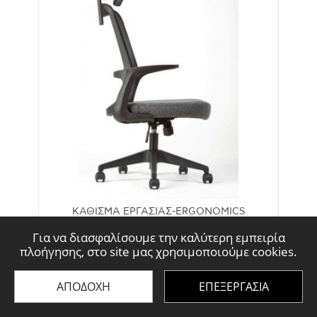
ΚΑΘΙΣΜΑ ΕΡΓΑΣΙΑΣ-ERGONOMICS
Καρέκλα C7 Black Γκρι
Για να διασφαλίσουμε την καλύτερη εμπειρία
ΚΩΔΙΚΟΣ: C7-B-MONET95-ME109
πλοήγησης, στο site μας χρησιμοποιούμε cookies.
€159
ΑΠΟΔΟΧΗ
ΕΠΕΞΕΡΓΑΣΙΑ
Ελάχιστη 30 ημερών €159.00