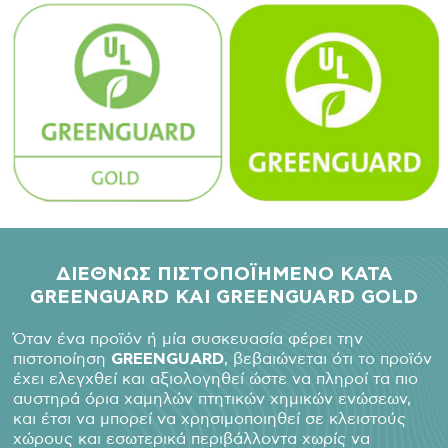
ΔΙΕΘΝΩΣ ΠΙΣΤΟΠΟΪΗΜΕΝΟ ΚΑΤΑ
GREENGUARD
ΚΑΙ GREENGUARD
GOLD
Όταν ένα προϊόν ή μία συσκευασία φέρει την
πιστοποίηση
GREENGUARD
, βεβαιώνεται ότι το προϊόν
έχει ελεγχθεί και αξιολογηθεί ώστε να πληροί τα πιο
αυστηρά όρια χαμηλών πτητικών χημικών ενώσεων,
και έτσι να μπορεί να χρησιμοποιηθεί σε κλειστούς
χώρους και εσωτερικά περιβάλλοντα χωρίς να