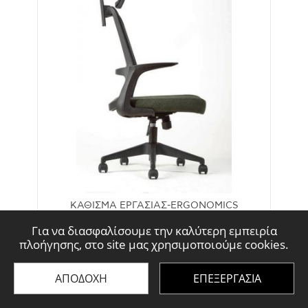
ΚΑΘΙΣΜΑ ΕΡΓΑΣΙΑΣ-ERGONOMICS
Καρέκλα C7 Black Πράσινο
Για να διασφαλίσουμε την καλύτερη εμπειρία
ΚΩΔΙΚΟΣ: C7-B-POR37-ME109
πλοήγησης, στο site μας χρησιμοποιούμε cookies.
€159
ΑΠΟΔΟΧΗ
ΕΠΕΞΕΡΓΑΣΙΑ
Ελάχιστη 30 ημερών €159.00