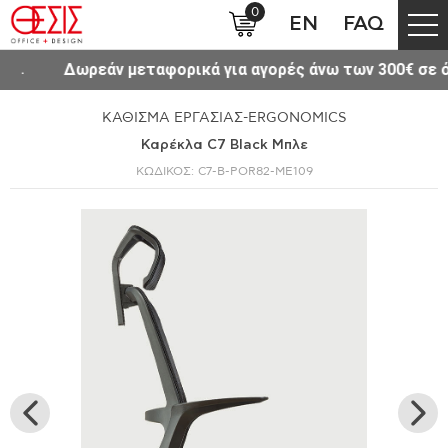
0
EN
FAQ
 μεταφορικά για αγορές άνω των 300€ σε όλη την Ελλάδα.
ΚΑΘΙΣΜΑ ΕΡΓΑΣΙΑΣ-ERGONOMICS
Καρέκλα C7 Black Μπλε
ΚΩΔΙΚΟΣ: C7-B-POR82-ME109