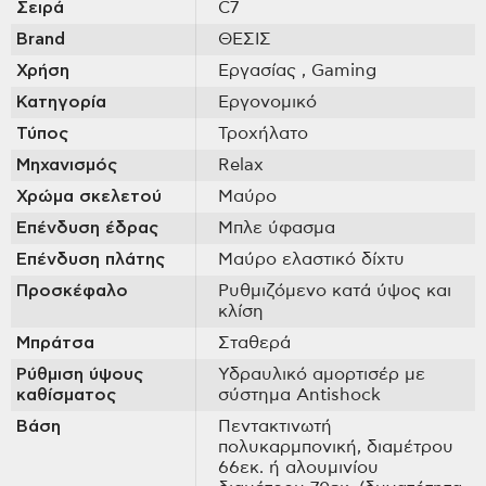
Σειρά
C7
Brand
ΘΕΣΙΣ
Χρήση
Εργασίας
, Gaming
Κατηγορία
Εργονομικό
Τύπος
Τροχήλατο
Μηχανισμός
Relax
Χρώμα σκελετού
Μαύρο
Επένδυση έδρας
Μπλε ύφασμα
Επένδυση πλάτης
Μαύρο ελαστικό δίχτυ
Προσκέφαλο
Ρυθμιζόμενο κατά ύψος και
κλίση
Μπράτσα
Σταθερά
Ρύθμιση ύψους
Υδραυλικό αμορτισέρ με
καθίσματος
σύστημα Antishock
Βάση
Πεντακτινωτή
πολυκαρμπονική, διαμέτρου
66εκ. ή αλουμινίου