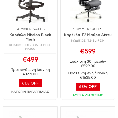
SUMMER SALES
SUMMER SALES
Καρέκλα Mission Black
Καρέκλα T2 Μαύρο Δίχτυ
Mesh
ΚΩΔΙΚΟΣ: T2-BL-PDH
ΚΩΔΙΚΟΣ: MISSION-B-PDH-
MK100
€599
€499
Ελάχιστη 30 ημερών
€599.00
Προτεινόμενη λιανική
Προτεινόμενη λιανική
€1271.00
€1635.00
61% OFF
63% OFF
ΚΑΤΟΠΙΝ ΠΑΡΑΓΓΕΛΙΑΣ
ΑΜΕΣΑ ΔΙΑΘΕΣΙΜΟ