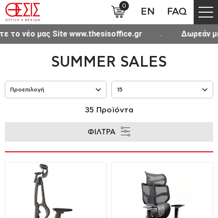
0
EN
FAQ
νέο μας Site www.thesisoffice.gr
Δωρεάν μεταφορ
SUMMER SALES
35 Προϊόντα
ΦΙΛΤΡΑ