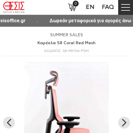
0
EN
FAQ
ικά για αγορές άνω των 300€ σε όλη την Ελλάδα.
SUMMER SALES
Καρέκλα S8 Coral Red Mesh
ΚΩΔΙΚΟΣ: S8-MK106-PDH