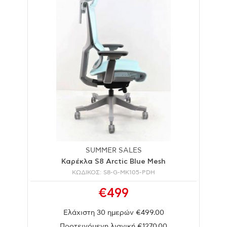
SUMMER SALES
Καρέκλα S8 Arctic Blue Mesh
ΚΩΔΙΚΟΣ: S8-G-MK105-PDH
€499
Ελάχιστη 30 ημερών €499.00
Προτεινόμενη λιανική €1270.00