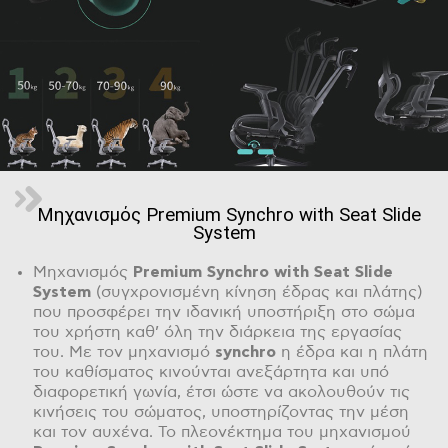
Μηχανισμός Premium Synchro with Seat Slide
System
Μηχανισμός
Premium
Synchro
with
Seat
Slide
System
(συγχρονισμένη κίνηση έδρας και πλάτης)
που προσφέρει την ιδανική υποστήριξη στο σώμα
του χρήστη καθ’ όλη την διάρκεια της εργασίας
του. Με τον μηχανισμό
synchro
η έδρα και η πλάτη
του καθίσματος κινούνται ανεξάρτητα και υπό
διαφορετική γωνία, έτσι ώστε να ακολουθούν τις
κινήσεις του σώματος, υποστηρίζοντας την μέση
και τον αυχένα. Το πλεονέκτημα του μηχανισμού