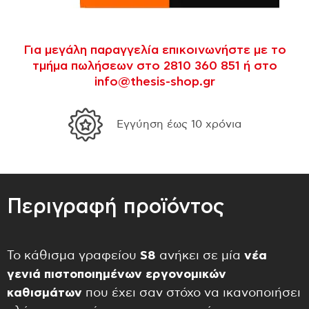
Για μεγάλη παραγγελία επικοινωνήστε με το
τμήμα πωλήσεων στο 2810 360 851 ή στο
info@thesis-shop.gr
μία
Δωρεάν μεταφορικά για αγορές άνω των 300€
σε όλη την Ελλάδα.
Περιγραφή προϊόντος
Το κάθισμα γραφείου
S
8
ανήκει σε μία
νέα
γενιά πιστοποιημένων εργονομικών
καθισμάτων
που έχει σαν στόχο να ικανοποιήσει