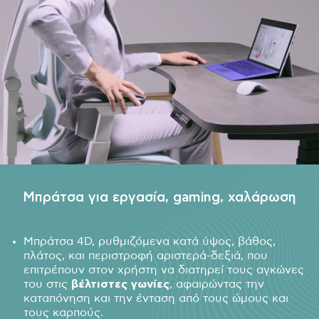
Μπράτσα για εργασία, gaming, χαλάρωση
Μπράτσα 4D, ρυθμιζόμενα κατά ύψος, βάθος,
πλάτος, και περιστροφή αριστερά-δεξιά, που
επιτρέπουν στον χρήστη να διατηρεί τους αγκώνες
του στις
βέλτιστες γωνίες
, αφαιρώντας την
καταπόνηση και την ένταση από τους ώμους και
τους καρπούς.