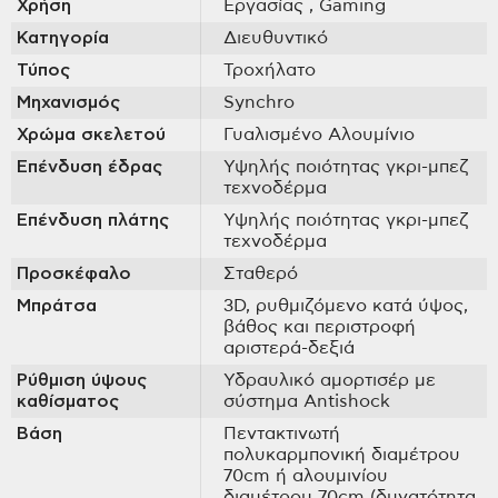
Χρήση
Εργασίας
, Gaming
Κατηγορία
Διευθυντικό
Τύπος
Τροχήλατο
Μηχανισμός
Synchro
Χρώμα σκελετού
Γυαλισμένο Αλουμίνιο
Επένδυση έδρας
Υψηλής ποιότητας γκρι-μπεζ
τεχνοδέρμα
Επένδυση πλάτης
Υψηλής ποιότητας γκρι-μπεζ
τεχνοδέρμα
Προσκέφαλο
Σταθερό
Μπράτσα
3D, ρυθμιζόμενο κατά ύψος,
βάθος και περιστροφή
αριστερά-δεξιά
Ρύθμιση ύψους
Υδραυλικό αμορτισέρ με
καθίσματος
σύστημα Antishock
Βάση
Πεντακτινωτή
πολυκαρμπονική διαμέτρου
70cm ή αλουμινίου
διαμέτρου 70cm (δυνατότητα