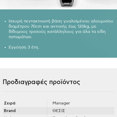
Ισχυρή πεντακτινωτή βάση γυαλισμένου αλουμινίου
διαμέτρου 70cm και αντοχής έως 120kg, με
δίδυμους τροχούς κατάλληλους για όλα τα είδη
πατωμάτων.
Εγγύηση 3 έτη.
Προδιαγραφές προϊόντος
Σειρά
Manager
Brand
ΘΕΣΙΣ