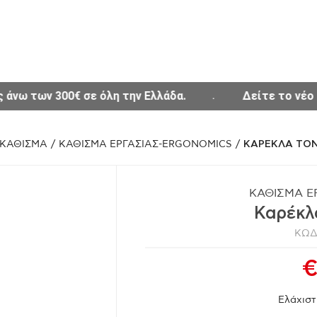
 την Ελλάδα.
Δείτε το νέο μας Site www.thesisof
ΚΑΘΙΣΜΑ
/
ΚΑΘΙΣΜΑ ΕΡΓΑΣΙΑΣ-ERGONOMICS
/
ΚΑΡΕΚΛΑ TON
ΚΑΘΙΣΜΑ Ε
Καρέκλ
ΚΩΔ
€
Ελάχιστ