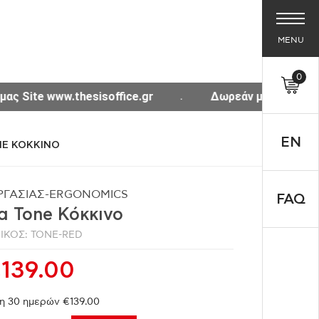
MENU
0
fice.gr
Δωρεάν μεταφορικά για αγορές άνω των 3
EN
E ΚΟΚΚΙΝΟ
ΡΓΑΣΙΑΣ-ERGONOMICS
FAQ
α Tone Κόκκινο
ΙΚΟΣ: TONE-RED
139.00
η 30 ημερών €139.00