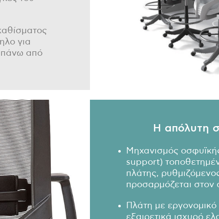
καθίσματος
ηλο για
 πάνω από
Η απόλυτη σ
Μηχανισμός οσφυϊκής
support) τοποθετημέν
πλάτης, ρυθμιζόμενο
προσαρμόζεται στον 
Πλάτη με εργονομικό
εξαιρετικά ισχυρό ελ