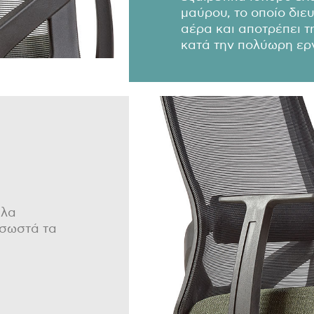
μαύρου, το οποίο διε
αέρα και αποτρέπει 
κατά την πολύωρη ερ
ηλα
 σωστά τα