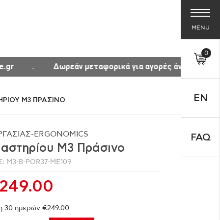
MENU
0
ρεάν μεταφορικά για αγορές άνω των 300€ σε όλη την Ελλ
EN
ΡΙΟΥ M3 ΠΡΑΣΙΝΟ
ΡΓΑΣΙΑΣ-ERGONOMICS
FAQ
ιαστηρίου M3 Πράσινο
: M3-B-POR37-ME109
249.00
η 30 ημερών €249.00