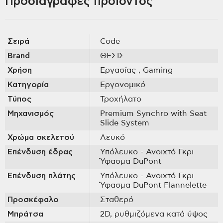
Προδιαγραφές προϊόντος
Σειρά
Code
Brand
ΘΕΣΙΣ
Χρήση
Εργασίας
, Gaming
Κατηγορία
Εργονομικό
Τύπος
Τροχήλατο
Μηχανισμός
Premium Synchro with Seat
Slide System
Χρώμα σκελετού
Λευκό
Επένδυση έδρας
Υπόλευκο - Ανοιχτό Γκρι
Ύφασμα DuPont
Επένδυση πλάτης
Υπόλευκο - Ανοιχτό Γκρι
Ύφασμα DuPont Flannelette
Προσκέφαλο
Σταθερό
Μπράτσα
2D, ρυθμιζόμενα κατά ύψος