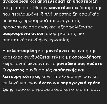
ανακούφιση
και
αποτελεσματική υποστήριξη
στη μέση σας. Με τον
καινοτόμο
σχεδιασμό της
που περιλαμβάνει διπλή υποστήριξη οσφυϊκής
περιοχής, προσαρμόζεται άψογα στις
προσωπικές σας ανάγκες, εξασφαλίζοντας
μακροχρόνια άνεση
ακόμη και στις πιο
απαιτητικές συνθήκες εργασίας.
Η
εκλεπτυσμένη
και
μοντέρνα
εμφάνιση της
καρέκλας συνδυάζεται τέλεια με οποιονδήποτε
χώρο, αναδεικνύοντας το
μοναδικό σας γούστο
.
Ο
άριστος
συνδυασμός
αισθητικής
και
λειτουργικότητας
κάνει την Code την ιδανική
επιλογή για έναν
άνετο
και
παραγωγικό τρόπο
ζωής
, τόσο στο γραφείο όσο και στο σπίτι σας.