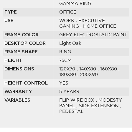
GAMMA RING
TYPE
OFFICE
USE
WORK
, EXECUTIVE
,
GAMING
, HOME OFFICE
FRAME COLOR
GREY ELECTROSTATIC PAINT
DESKTOP COLOR
Light Oak
FRAME SHAPE
RING
HEIGHT
75CM
DIMENSIONS
120Χ70
, 140Χ80
, 160Χ80
,
180Χ80
, 200Χ90
HEIGHT CONTROL
YES
WARRANTY
5 YEARS
VARIABLES
FLIP WIRE BOX
, MODESTY
PANEL
, SIDE EXTENSION
,
PEDESTAL