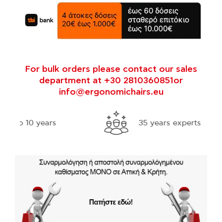
For bulk orders please contact our sales
department at +30 2810360851or
info@ergonomichairs.eu
35 years experts in ergonomics
Fre
thr