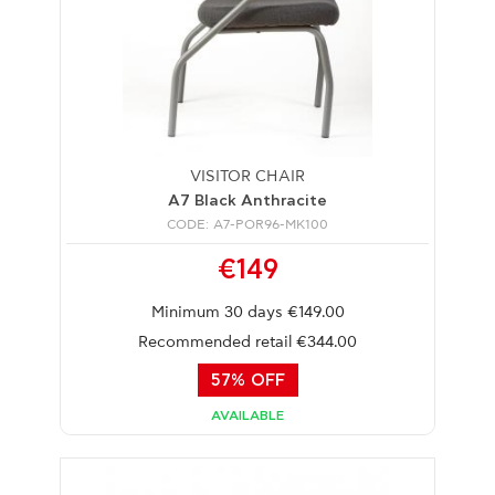
VISITOR CHAIR
A7 Black Anthracite
CODE: A7-POR96-MK100
€149
Minimum 30 days €149.00
Recommended retail €344.00
57% OFF
AVAILABLE