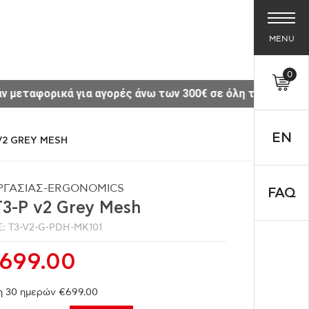
MENU
0
 Ελλάδα.
Δείτε το νέο μας Site www.thesisoffice
EN
V2 GREY MESH
ΡΓΑΣΙΑΣ-ERGONOMICS
FAQ
3-P v2 Grey Mesh
: T3-V2-G-PDH-MK101
699.00
η 30 ημερών €699.00