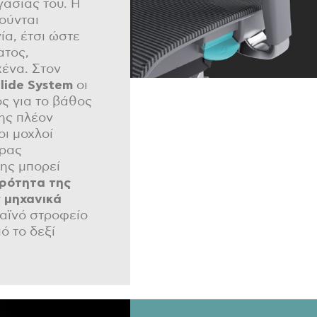
γασίας του. Η
ούνται
ία, έτσι ώστε
ατος,
χένα. Στον
lide
System
οι
ος για το βάθος
της πλέον
οι μοχλοί
δρας
ης μπορεί
ρότητα της
ς μηχανικά
λαϊνό στροφείο
ό το δεξί