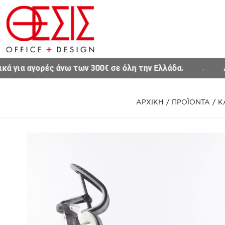
Δείτε το νέο μας Site www.thesisoffice.gr
ΑΡΧΙΚΗ
/
ΠΡΟΪΟΝΤΑ
/
Κ