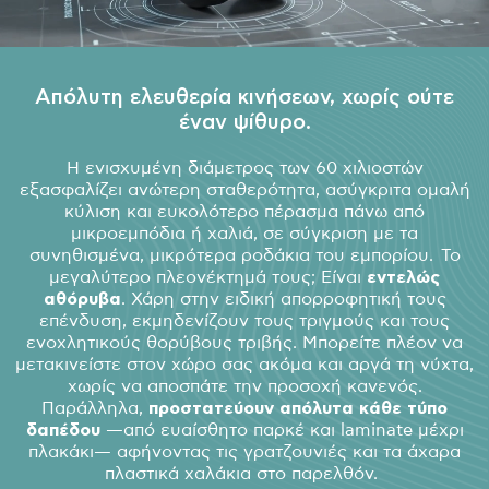
Απόλυτη ελευθερία κινήσεων, χωρίς ούτε
έναν ψίθυρο.
Η ενισχυμένη διάμετρος των 60 χιλιοστών
εξασφαλίζει ανώτερη σταθερότητα, ασύγκριτα ομαλή
κύλιση και ευκολότερο πέρασμα πάνω από
μικροεμπόδια ή χαλιά, σε σύγκριση με τα
συνηθισμένα, μικρότερα ροδάκια του εμπορίου. Το
μεγαλύτερο πλεονέκτημά τους; Είναι
εντελώς
αθόρυβα
. Χάρη στην ειδική απορροφητική τους
επένδυση, εκμηδενίζουν τους τριγμούς και τους
ενοχλητικούς θορύβους τριβής. Μπορείτε πλέον να
μετακινείστε στον χώρο σας ακόμα και αργά τη νύχτα,
χωρίς να αποσπάτε την προσοχή κανενός.
Παράλληλα,
προστατεύουν απόλυτα κάθε τύπο
δαπέδου
—από ευαίσθητο παρκέ και laminate μέχρι
πλακάκι— αφήνοντας τις γρατζουνιές και τα άχαρα
πλαστικά χαλάκια στο παρελθόν.