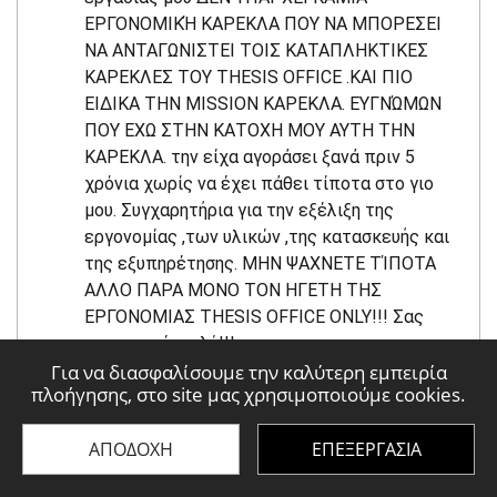
ΕΡΓΟΝΟΜΙΚΉ ΚΑΡΕΚΛΑ ΠΟΥ ΝΑ ΜΠΟΡΕΣΕΙ
ΝΑ ΑΝΤΑΓΩΝΙΣΤΕΙ ΤΟΙΣ ΚΑΤΑΠΛΗΚΤΙΚΕΣ
ΚΑΡΕΚΛΕΣ ΤΟΥ THESIS OFFICE .ΚΑΙ ΠΙΟ
ΕΙΔΙΚΑ ΤΗΝ MISSION ΚΑΡΕΚΛΑ. ΕΥΓΝΏΜΩΝ
ΠΟΥ ΕΧΩ ΣΤΗΝ ΚΑΤΟΧΗ ΜΟΥ ΑΥΤΗ ΤΗΝ
ΚΑΡΕΚΛΑ. την είχα αγοράσει ξανά πριν 5
χρόνια χωρίς να έχει πάθει τίποτα στο γιο
μου. Συγχαρητήρια για την εξέλιξη της
εργονομίας ,των υλικών ,της κατασκευής και
της εξυπηρέτησης. ΜΗΝ ΨΑΧΝΕΤΕ ΤΊΠΟΤΑ
ΑΛΛΟ ΠΑΡΑ ΜΟΝΟ ΤΟΝ ΗΓΕΤΗ ΤΗΣ
ΕΡΓΟΝΟΜΙΑΣ THESIS OFFICE ONLY!!! Σας
ευχαριστώ πολύ!!!
Για να διασφαλίσουμε την καλύτερη εμπειρία
πλοήγησης, στο site μας χρησιμοποιούμε cookies.
ΑΠΟΔΟΧΗ
ΕΠΕΞΕΡΓΑΣΙΑ
ΕΜΜΑΝΟΥΗΛ ΒΕΡΥΓΑΚΗΣ
Στις 09-06-2024