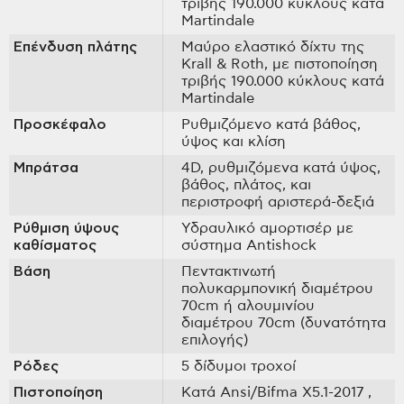
τριβής 190.000 κύκλους κατά
Martindale
Επένδυση πλάτης
Μαύρο ελαστικό δίχτυ της
Krall & Roth, με πιστοποίηση
τριβής 190.000 κύκλους κατά
Martindale
Προσκέφαλο
Ρυθμιζόμενο κατά βάθος,
ύψος και κλίση
Μπράτσα
4D, ρυθμιζόμενα κατά ύψος,
βάθος, πλάτος, και
περιστροφή αριστερά-δεξιά
Ρύθμιση ύψους
Υδραυλικό αμορτισέρ με
καθίσματος
σύστημα Antishock
Βάση
Πεντακτινωτή
πολυκαρμπονική διαμέτρου
70cm ή αλουμινίου
διαμέτρου 70cm (δυνατότητα
επιλογής)
Ρόδες
5 δίδυμοι τροχοί
Πιστοποίηση
Κατά Ansi/Bifma X5.1-2017
,