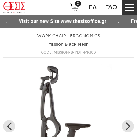
0
ΕΛ
FAQ
isoffice.gr
Free shipping for purchases over 30
WORK CHAIR - ERGONOMICS
Mission Black Mesh
CODE: MISSION-B-PDH-MK100