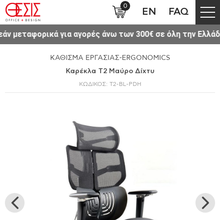
0
EN
FAQ
.
Δείτε το νέο μας Site www.thesisoffice.gr
ΚΑΘΙΣΜΑ ΕΡΓΑΣΙΑΣ-ERGONOMICS
Καρέκλα T2 Μαύρο Δίχτυ
ΚΩΔΙΚΟΣ: T2-BL-PDH