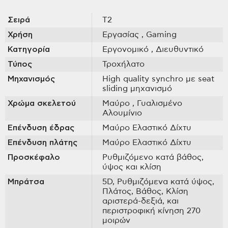
Σειρά
T2
Χρήση
Εργασίας
, Gaming
Κατηγορία
Εργονομικό
, Διευθυντικό
Τύπος
Τροχήλατο
Μηχανισμός
High quality synchro με seat
sliding μηχανισμό
Χρώμα σκελετού
Μαύρο
, Γυαλισμένο
Αλουμίνιο
Επένδυση έδρας
Μαύρο Ελαστικό Δίχτυ
Επένδυση πλάτης
Μαύρο Ελαστικό Δίχτυ
Προσκέφαλο
Ρυθμιζόμενο κατά βάθος,
ύψος και κλίση
Μπράτσα
5D, Ρυθμιζόμενα κατά ύψος,
Πλάτος, Βάθος, Κλίση
αριστερά-δεξιά, και
περιστροφική κίνηση 270
μοιρών