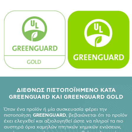
ΔΙΕΘΝΩΣ ΠΙΣΤΟΠΟΪΗΜΕΝΟ ΚΑΤΑ
GREENGUARD
ΚΑΙ GREENGUARD
GOLD
Όταν ένα προϊόν ή μία συσκευασία φέρει την
πιστοποίηση
GREENGUARD
, βεβαιώνεται ότι το προϊόν
έχει ελεγχθεί και αξιολογηθεί ώστε να πληροί τα πιο
αυστηρά όρια χαμηλών πτητικών χημικών ενώσεων,