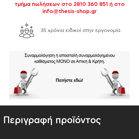
τμήμα πωλήσεων στο 2810 360 851 ή στο
info@thesis-shop.gr
τροφής 14 ημερών
Εγγύηση έως 10 χρό
Περιγραφή προϊόντος