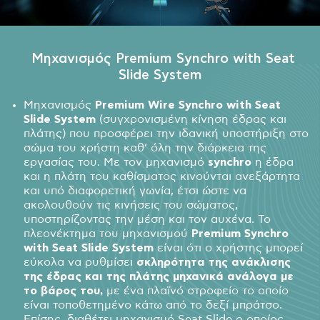
Μηχανισμός Premium Synchro with Seat
Slide System
Μηχανισμός
Premium Wire
Synchro
with
Seat
Slide
System
(συγχρονισμένη κίνηση έδρας και
πλάτης) που προσφέρει την ιδανική υποστήριξη στο
σώμα του χρήστη καθ’ όλη την διάρκεια της
εργασίας του. Με τον μηχανισμό
synchro
η έδρα
και η πλάτη του καθίσματος κινούνται ανεξάρτητα
και υπό διαφορετική γωνία, έτσι ώστε να
ακολουθούν τις κινήσεις του σώματος,
υποστηρίζοντας την μέση και τον αυχένα. Το
πλεονέκτημα του μηχανισμού
Premium
Synchro
with
Seat
Slide
System
είναι ότι o χρήστης μπορεί
εύκολα να ρυθμίσει
σκληρότητα της ανάκλισης
της έδρας και της πλάτης μηχανικά ανάλογα με
το βάρος του,
με ένα πλαϊνό στροφείο το οποίο
είναι τοποθετημένο κάτω από το δεξί μπράτσο.
Επίσης, διαθέτει μηχανισμό Seat Slide ο οποίος