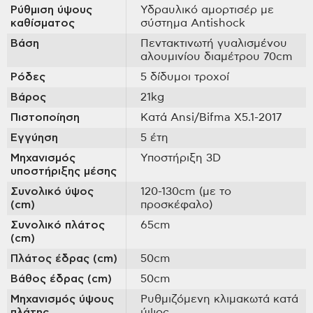
Ρύθμιση ύψους
Υδραυλικό αμορτισέρ με
καθίσματος
σύστημα Antishock
Βάση
Πεντακτινωτή γυαλισμένου
αλουμινίου διαμέτρου 70cm
Ρόδες
5 δίδυμοι τροχοί
Βάρος
21kg
Πιστοποίηση
Κατά Ansi/Bifma X5.1-2017
Εγγύηση
5 έτη
Μηχανισμός
Υποστήριξη 3D
υποστήριξης μέσης
Συνολικό ύψος
120-130cm (με το
(cm)
προσκέφαλο)
Συνολικό πλάτος
65cm
(cm)
Πλάτος έδρας (cm)
50cm
Βάθος έδρας (cm)
50cm
Μηχανισμός ύψους
Ρυθμιζόμενη κλιμακωτά κατά
πλάτης
ύψος