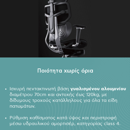
Ποιότητα χωρίς όρια
Ισχυρή πεντακτινωτή βάση
γυαλισμένου αλουμινίου
διαμέτρου 70cm και αντοχής έως 120kg, με
δίδυμους τροχούς κατάλληλους για όλα τα είδη
πατωμάτων.
Ρύθμιση καθίσματος κατά ύψος και περιστροφή
μέσω υδραυλικού αμορτισέρ, κατηγορίας class 4.