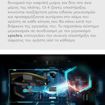
δυναμικά την οσφυϊκή μοίρα, και δύο στο άνω
μέρος της πλάτης. Οι 4 ζώνες υποστήριξης
κινούνται ανεξάρτητα μέσω ειδικών μηχανισμών
και προσαρμόζονται αυτόματα στο σώμα του
χρήστη σε κάθε κίνηση που θα κάνει κατά την
διάρκεια της εργασίας του. Το παραπάνω σύστημα
μηχανισμών σε συνδυασμό με τον μηχανισμό
synchro
, επιτυγχάνει την συνεχή υποστήριξη του
σώματος του χρήστη από το κάθισμα.